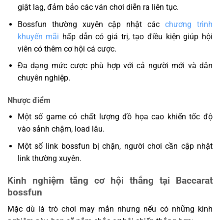
giật lag, đảm bảo các ván chơi diễn ra liên tục.
Bossfun thường xuyên cập nhật các
chương trình
khuyến mãi
hấp dẫn có giá trị, tạo điều kiện giúp hội
viên có thêm cơ hội cá cược.
Đa dạng mức cược phù hợp với cả người mới và dân
chuyên nghiệp.
Nhược điểm
Một số game có chất lượng đồ họa cao khiến tốc độ
vào sảnh chậm, load lâu.
Một số link bossfun bị chặn, người chơi cần cập nhật
link thường xuyên.
Kinh nghiệm tăng cơ hội thắng tại Baccarat
bossfun
Mặc dù là trò chơi may mắn nhưng nếu có những kinh