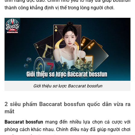
tính năng độc đáo. Chính nhờ yếu tố này đã giúp bossfun
thành công khẳng định vị thế trong lòng người chơi.
Giới thiệu sơ lược Baccarat bossfun
2 siêu phẩm Baccarat bossfun quốc dân vừa ra
mắt
Baccarat bossfun
mang đến nhiều lựa chọn cá cược với
phòng cách khác nhau. Chính điều này đã giúp người chơi