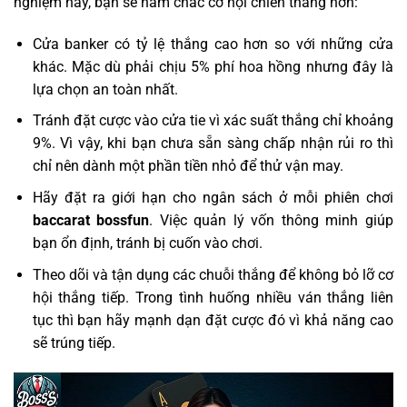
nghiệm này, bạn sẽ nắm chắc cơ hội chiến thắng hơn:
Cửa banker có tỷ lệ thắng cao hơn so với những cửa
khác. Mặc dù phải chịu 5% phí hoa hồng nhưng đây là
lựa chọn an toàn nhất.
Tránh đặt cược vào cửa tie vì xác suất thắng chỉ khoảng
9%. Vì vậy, khi bạn chưa sẵn sàng chấp nhận rủi ro thì
chỉ nên dành một phần tiền nhỏ để thử vận may.
Hãy đặt ra giới hạn cho ngân sách ở mỗi phiên chơi
baccarat bossfun
. Việc quản lý vốn thông minh giúp
bạn ổn định, tránh bị cuốn vào chơi.
Theo dõi và tận dụng các chuỗi thắng để không bỏ lỡ cơ
hội thắng tiếp. Trong tình huống nhiều ván thắng liên
tục thì bạn hãy mạnh dạn đặt cược đó vì khả năng cao
sẽ trúng tiếp.