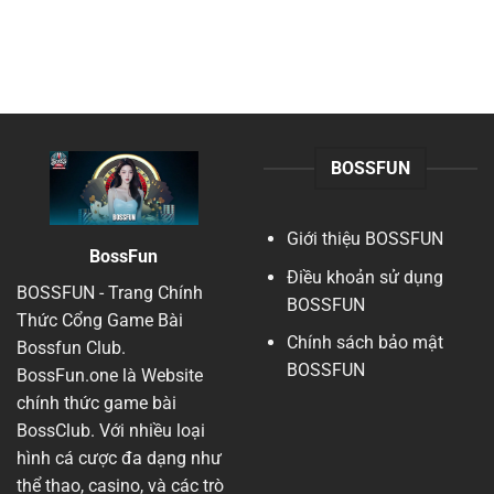
BOSSFUN
Giới thiệu BOSSFUN
BossFun
Điều khoản sử dụng
BOSSFUN
- Trang Chính
BOSSFUN
Thức Cổng Game Bài
Chính sách bảo mật
Bossfun Club.
BOSSFUN
BossFun.one là Website
chính thức game bài
BossClub. Với nhiều loại
hình cá cược đa dạng như
thể thao, casino, và các trò