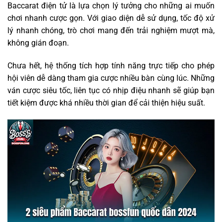
Baccarat điện tử là lựa chọn lý tưởng cho những ai muốn
chơi nhanh cược gọn. Với giao diện dễ sử dụng, tốc độ xử
lý nhanh chóng, trò chơi mang đến trải nghiệm mượt mà,
không gián đoạn.
Chưa hết, hệ thống tích hợp tính năng trực tiếp cho phép
hội viên dễ dàng tham gia cược nhiều bàn cùng lúc. Những
ván cược siêu tốc, liên tục có nhịp điệu nhanh sẽ giúp bạn
tiết kiệm được khá nhiều thời gian để cải thiện hiệu suất.