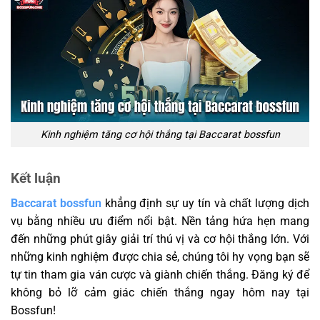
Kinh nghiệm tăng cơ hội thắng tại Baccarat bossfun
Kết luận
Baccarat bossfun
khẳng định sự uy tín và chất lượng dịch
vụ bằng nhiều ưu điểm nổi bật. Nền tảng hứa hẹn mang
đến những phút giây giải trí thú vị và cơ hội thắng lớn. Với
những kinh nghiệm được chia sẻ, chúng tôi hy vọng bạn sẽ
tự tin tham gia ván cược và giành chiến thắng. Đăng ký để
không bỏ lỡ cảm giác chiến thắng ngay hôm nay tại
Bossfun!