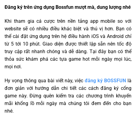
Đăng ký trên ứng dụng Bossfun mượt mà, dung lượng nhé
Khi tham gia cá cược trên nền tảng app mobile so với
website sẽ có nhiều điều khác biệt và thú vị hơn. Bạn có
thể cài đặt ứng dụng trên hệ điều hành iOS và Android chỉ
từ 5 tới 10 phút. Giao diện được thiết lập sẵn nên tốc độ
truy cập rất nhanh chóng và dễ dàng. Tại đây bạn có thể
thỏa sức khám phá các tựa game hot mỗi ngày mọi lúc,
mọi nơi.
Hy vọng thông qua bài viết này, việc
đăng ký BOSSFUN
là
đơn giản với hướng dẫn chi tiết các cách đăng ký cổng
game này. Đừng quên kiểm tra các chương trình khuyến
mãi khổng lồ mỗi ngày mà chúng tôi đem đến cho bạn
nhé.