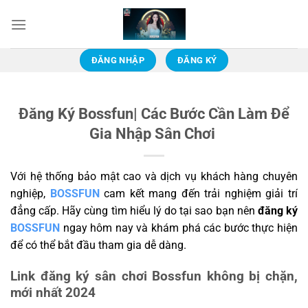
ĐĂNG NHẬP
ĐĂNG KÝ
Đăng Ký Bossfun| Các Bước Cần Làm Để
Gia Nhập Sân Chơi
Với hệ thống bảo mật cao và dịch vụ khách hàng chuyên
nghiệp,
BOSSFUN
cam kết mang đến trải nghiệm giải trí
đẳng cấp. Hãy cùng tìm hiểu lý do tại sao bạn nên
đăng ký
BOSSFUN
ngay hôm nay và khám phá các bước thực hiện
để có thể bắt đầu tham gia dễ dàng.
Link đăng ký sân chơi Bossfun không bị chặn,
mới nhất 2024