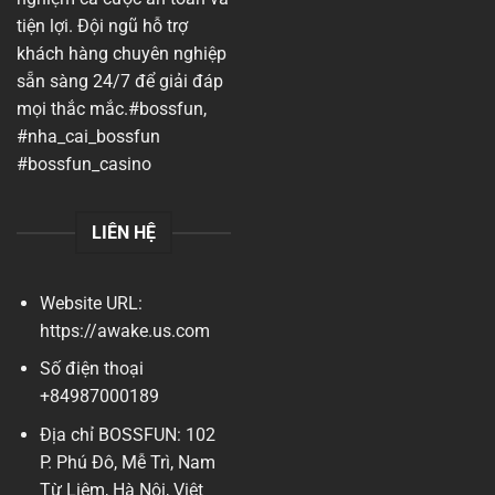
tiện lợi. Đội ngũ hỗ trợ
khách hàng chuyên nghiệp
sẵn sàng 24/7 để giải đáp
mọi thắc mắc.#bossfun,
#nha_cai_bossfun
#bossfun_casino
LIÊN HỆ
Website URL:
https://awake.us.com
Số điện thoại
+84987000189
Địa chỉ BOSSFUN:
102
P. Phú Đô, Mễ Trì, Nam
Từ Liêm, Hà Nội, Việt