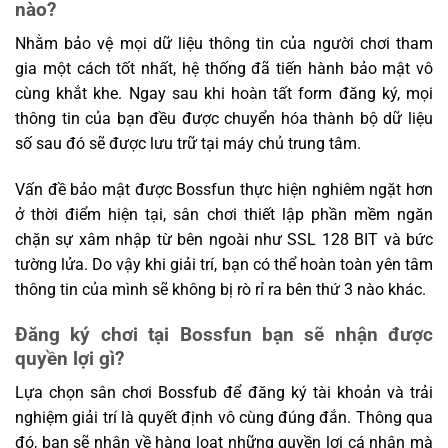
nào?
Nhằm bảo vệ mọi dữ liệu thông tin của người chơi tham
gia một cách tốt nhất, hệ thống đã tiến hành bảo mật vô
cùng khắt khe. Ngay sau khi hoàn tất form đăng ký, mọi
thông tin của bạn đều được chuyển hóa thành bộ dữ liệu
số sau đó sẽ được lưu trữ tại máy chủ trung tâm.
Vấn đề bảo mật được Bossfun thực hiện nghiêm ngặt hơn
ở thời điểm hiện tại, sân chơi thiết lập phần mềm ngăn
chặn sự xâm nhập từ bên ngoài như SSL 128 BIT và bức
tường lửa. Do vậy khi giải trí, bạn có thể hoàn toàn yên tâm
thông tin của mình sẽ không bị rò rỉ ra bên thứ 3 nào khác.
Đăng ký chơi tại Bossfun bạn sẽ nhận được
quyền lợi gì?
Lựa chọn sân chơi Bossfub để đăng ký tài khoản và trải
nghiệm giải trí là quyết định vô cùng đúng đắn. Thông qua
đó, bạn sẽ nhận về hàng loạt những quyền lợi cá nhân mà