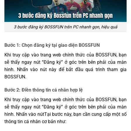
3 bước đăng ký BOSSFUN trên PC nhanh gọn, hiệu quả
Bước 1: Chọn đăng ký tại giao diện BOSSFUN
Khi truy cập vào trang web chính thức của BOSSFUN, bạn
sẽ thấy ngay nút “Đăng ký” ở góc trên bên phải của màn
hình. Nhấn vào nút này để bắt đầu quá trình tham gia
BOSSFUN.
Bước 2: Điền thông tin cá nhân hợp lệ
Khi truy cập vào trang web chính thức của BOSSFUN, bạn
sẽ thấy ngay nút “Đăng ký” ở góc trên bên phải của màn
hình. Nhấn vào nútTại bước này, bạn cần cung cấp một số
thông tin cá nhân cơ bản như: