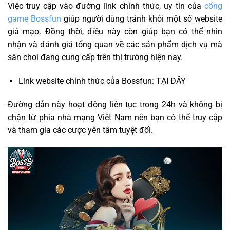
Việc truy cập vào đường link chính thức, uy tín của
cổng
game Bossfun
giúp người dùng tránh khỏi một số website
giả mạo. Đồng thời, điều này còn giúp bạn có thể nhìn
nhận và đánh giá tổng quan về các sản phẩm dịch vụ mà
sân chơi đang cung cấp trên thị trường hiện nay.
Link website chính thức của Bossfun: TẠI ĐÂY
Đường dẫn này hoạt động liên tục trong 24h và không bị
chặn từ phía nhà mạng Việt Nam nên bạn có thể truy cập
và tham gia các cược yên tâm tuyệt đối.