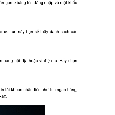
khoản game bằng tên đăng nhập và mật khẩu
game. Lúc này bạn sẽ thấy danh sách các
n hàng nội địa hoặc ví điện tử. Hãy chọn
in tài khoản nhận tiền như tên ngân hàng,
xác.