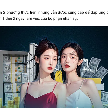
n 2 phương thức trên, nhưng vẫn được cung cấp để đáp ứng c
m 1 đến 2 ngày làm việc của bộ phận nhân sự.