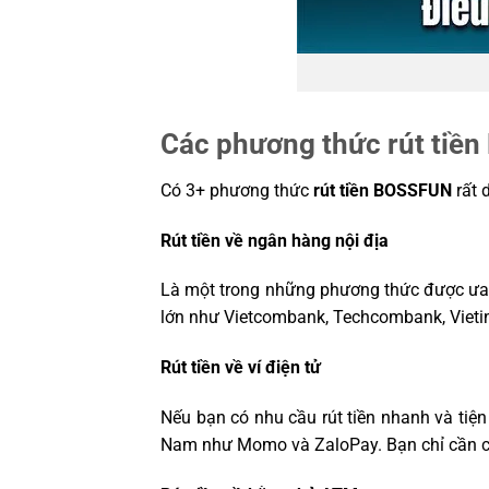
Các phương thức rút tiề
Có 3+ phương thức
rút tiền BOSSFUN
rất 
Rút tiền về ngân hàng nội địa
Là một trong những phương thức được ưa c
lớn như Vietcombank, Techcombank, Vieti
Rút tiền về ví điện tử
Nếu bạn có nhu cầu rút tiền nhanh và tiện
Nam như Momo và ZaloPay. Bạn chỉ cần cung