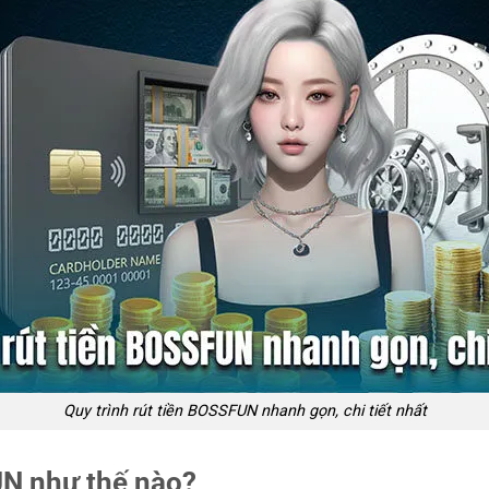
Quy trình rút tiền BOSSFUN nhanh gọn, chi tiết nhất
UN như thế nào?