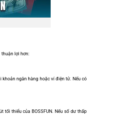
 thuận lợi hơn:
ài khoản ngân hàng hoặc ví điện tử. Nếu có
rút tối thiểu của BOSSFUN. Nếu số dư thấp