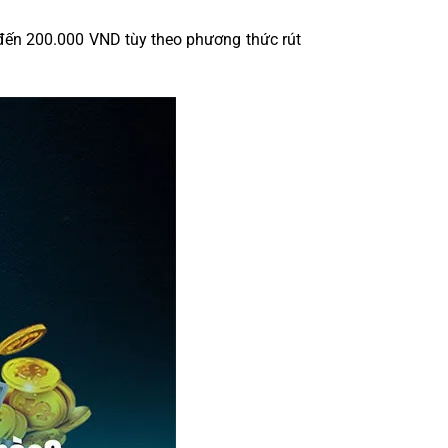
 đến 200.000 VND tùy theo phương thức rút