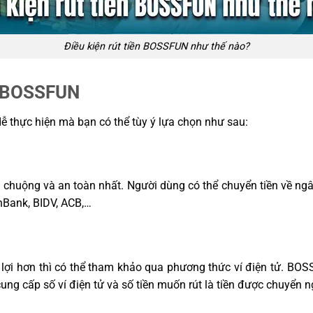
Điều kiện rút tiền BOSSFUN như thế nào?
n BOSSFUN
dễ thực hiện mà bạn có thể tùy ý lựa chọn như sau:
huộng và an toàn nhất. Người dùng có thể chuyển tiền về ngân
nBank, BIDV, ACB,…
 lợi hơn thì có thể tham khảo qua phương thức ví điện tử. BOSSF
 cấp số ví điện tử và số tiền muốn rút là tiền được chuyển ng