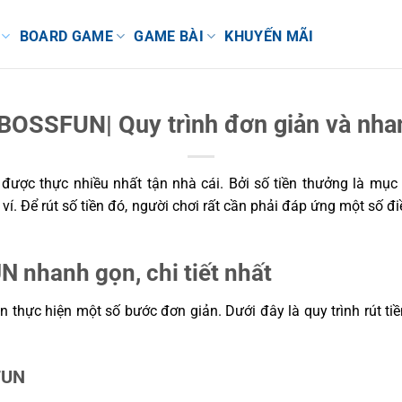
BOARD GAME
GAME BÀI
KHUYẾN MÃI
 BOSSFUN| Quy trình đơn giản và nh
 được thực nhiều nhất tận nhà cái. Bởi số tiền thưởng là mục 
í. Để rút số tiền đó, người chơi rất cần phải đáp ứng một số đ
N nhanh gọn, chi tiết nhất
n thực hiện một số bước đơn giản. Dưới đây là quy trình rút ti
FUN